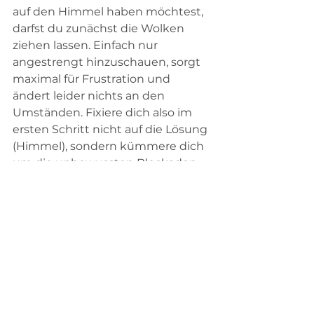
auf den Himmel haben möchtest, 
darfst du zunächst die Wolken 
ziehen lassen. Einfach nur 
angestrengt hinzuschauen, sorgt 
maximal für Frustration und 
ändert leider nichts an den 
Umständen. Fixiere dich also im 
ersten Schritt nicht auf die Lösung 
(Himmel), sondern kümmere dich 
um die unbewussten Blockaden 
(Wolken), indem du sie 
wahrnimmst, annimmst und 
durchlebst - oder anders 
formuliert: Der Weg zum Himmel 
führt durch die Wolken. ;)
Wenn sich die Wolkendecke 
lichtet, betrachtest du die Welt 